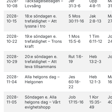
2028-
Tacksägelsedagen –
Jer
Upp
Ma
10-08
Lovsång
31:3-6
4:8-11
31
2028-
18:e söndagen e.
5 Mos
Jak
Ma
10-15
trefaldighet – Att
30:11-16
2:8-13
2
lyssna i tro
2028-
19:e söndagen e.
1 Mos
1 Tim
Jo
10-22
trefaldighet – Trons
15:5-6
6:11-12
2
kraft
2028-
20:e söndagen e.
Rut 1:6-
Heb
Jo
10-29
trefaldighet – Att
19
13:2-3
leva tillsammans
2028-
Alla helgons dag –
Jes
Heb
Ma
11-04
Helgonen
60:18-
12:1-3
16
22
2028-
Söndagen e. Alla
Job
1 Kor
Jo
11-05
helgons dag – Vårt
17:15-16
15:35-
4
evighetshopp
49