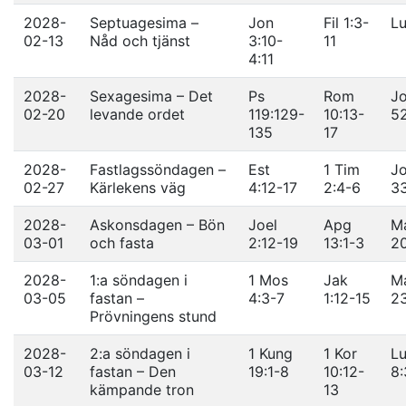
2028-
Septuagesima –
Jon
Fil 1:3-
Lu
02-13
Nåd och tjänst
3:10-
11
4:11
2028-
Sexagesima – Det
Ps
Rom
Jo
02-20
levande ordet
119:129-
10:13-
5
135
17
2028-
Fastlagssöndagen –
Est
1 Tim
Jo
02-27
Kärlekens väg
4:12-17
2:4-6
3
2028-
Askonsdagen – Bön
Joel
Apg
Ma
03-01
och fasta
2:12-19
13:1-3
2
2028-
1:a söndagen i
1 Mos
Jak
Ma
03-05
fastan –
4:3-7
1:12-15
2
Prövningens stund
2028-
2:a söndagen i
1 Kung
1 Kor
Lu
03-12
fastan – Den
19:1-8
10:12-
8:
kämpande tron
13