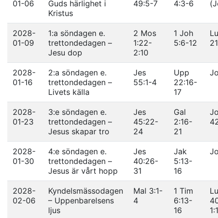
01-06
Guds härlighet i
49:5-7
4:3-6
(J
Kristus
2028-
1:a söndagen e.
2 Mos
1 Joh
Lu
01-09
trettondedagen –
1:22-
5:6-12
21
Jesu dop
2:10
2028-
2:a söndagen e.
Jes
Upp
Jo
01-16
trettondedagen –
55:1-4
22:16-
Livets källa
17
2028-
3:e söndagen e.
Jes
Gal
Jo
01-23
trettondedagen –
45:22-
2:16-
4
Jesus skapar tro
24
21
2028-
4:e söndagen e.
Jes
Jak
Jo
01-30
trettondedagen –
40:26-
5:13-
Jesus är vårt hopp
31
16
2028-
Kyndelsmässodagen
Mal 3:1-
1 Tim
Lu
02-06
– Uppenbarelsens
4
6:13-
40
ljus
16
1: