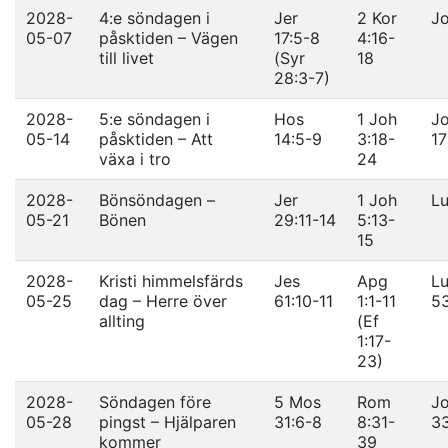
2028-
4:e söndagen i
Jer
2 Kor
Jo
05-07
påsktiden – Vägen
17:5-8
4:16-
till livet
(Syr
18
28:3-7)
2028-
5:e söndagen i
Hos
1 Joh
Jo
05-14
påsktiden – Att
14:5-9
3:18-
17
växa i tro
24
2028-
Bönsöndagen –
Jer
1 Joh
Lu
05-21
Bönen
29:11-14
5:13-
15
2028-
Kristi himmelsfärds
Jes
Apg
Lu
05-25
dag – Herre över
61:10-11
1:1-11
5
allting
(Ef
1:17-
23)
2028-
Söndagen före
5 Mos
Rom
Jo
05-28
pingst – Hjälparen
31:6-8
8:31-
3
kommer
39