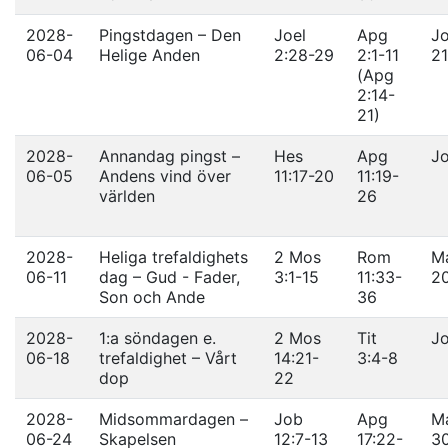
2028-
Pingstdagen – Den
Joel
Apg
Jo
06-04
Helige Anden
2:28-29
2:1-11
21
(Apg
2:14-
21)
2028-
Annandag pingst –
Hes
Apg
Jo
06-05
Andens vind över
11:17-20
11:19-
världen
26
2028-
Heliga trefaldighets
2 Mos
Rom
Ma
06-11
dag – Gud - Fader,
3:1-15
11:33-
2
Son och Ande
36
2028-
1:a söndagen e.
2 Mos
Tit
Jo
06-18
trefaldighet – Vårt
14:21-
3:4-8
dop
22
2028-
Midsommardagen –
Job
Apg
Ma
06-24
Skapelsen
12:7-13
17:22-
3