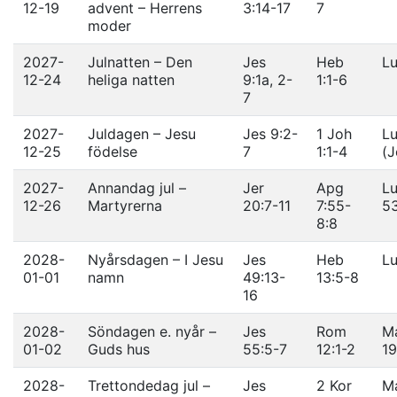
12-19
advent – Herrens
3:14-17
7
moder
2027-
Julnatten – Den
Jes
Heb
Lu
12-24
heliga natten
9:1a, 2-
1:1-6
7
2027-
Juldagen – Jesu
Jes 9:2-
1 Joh
Lu
12-25
födelse
7
1:1-4
(J
2027-
Annandag jul –
Jer
Apg
Lu
12-26
Martyrerna
20:7-11
7:55-
5
8:8
2028-
Nyårsdagen – I Jesu
Jes
Heb
Lu
01-01
namn
49:13-
13:5-8
16
2028-
Söndagen e. nyår –
Jes
Rom
Ma
01-02
Guds hus
55:5-7
12:1-2
19
2028-
Trettondedag jul –
Jes
2 Kor
Ma