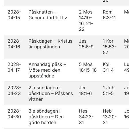
20
2028-
Påsknatten –
2 Mos
Rom
Ma
04-15
Genom död till liv
14:10-
6:3-11
16, 21-
22
2028-
Påskdagen – Kristus
Jes
1 Kor
Ma
04-16
är uppstånden
25:6-9
15:53-
2
57
2028-
Annandag påsk –
5 Mos
Kol
Lu
04-17
Möte med den
18:15-18
3:1-4
4
uppståndne
2028-
2:a söndagen i
Jer
1 Joh
Jo
04-23
påsktiden – Påskens
18:1-6
5:1-5
19
vittnen
2028-
3:e söndagen i
Hes
Heb
Jo
04-30
påsktiden – Den
34:23-
13:20-
16
gode herden
31
21