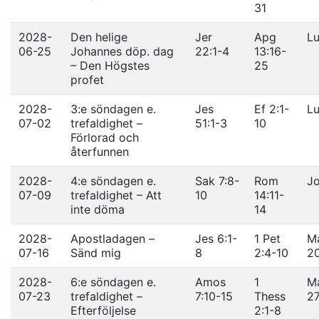
31
2028-
Den helige
Jer
Apg
Lu
06-25
Johannes döp. dag
22:1-4
13:16-
– Den Högstes
25
profet
2028-
3:e söndagen e.
Jes
Ef 2:1-
Lu
07-02
trefaldighet –
51:1-3
10
Förlorad och
återfunnen
2028-
4:e söndagen e.
Sak 7:8-
Rom
Jo
07-09
trefaldighet – Att
10
14:11-
inte döma
14
2028-
Apostladagen –
Jes 6:1-
1 Pet
Ma
07-16
Sänd mig
8
2:4-10
2
2028-
6:e söndagen e.
Amos
1
Ma
07-23
trefaldighet –
7:10-15
Thess
2
Efterföljelse
2:1-8