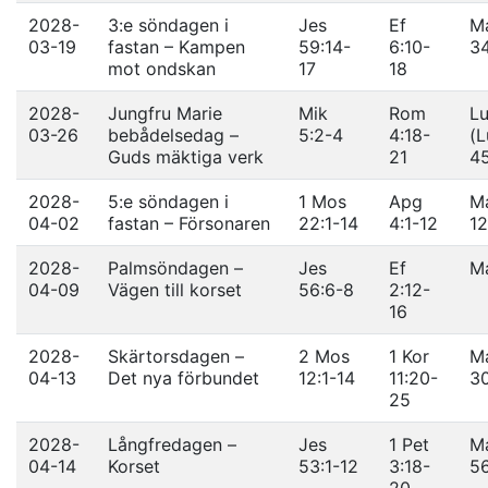
2028-
3:e söndagen i
Jes
Ef
Ma
03-19
fastan – Kampen
59:14-
6:10-
3
mot ondskan
17
18
2028-
Jungfru Marie
Mik
Rom
Lu
03-26
bebådelsedag –
5:2-4
4:18-
(L
Guds mäktiga verk
21
45
2028-
5:e söndagen i
1 Mos
Apg
Ma
04-02
fastan – Försonaren
22:1-14
4:1-12
12
2028-
Palmsöndagen –
Jes
Ef
Ma
04-09
Vägen till korset
56:6-8
2:12-
16
2028-
Skärtorsdagen –
2 Mos
1 Kor
Ma
04-13
Det nya förbundet
12:1-14
11:20-
3
25
2028-
Långfredagen –
Jes
1 Pet
Ma
04-14
Korset
53:1-12
3:18-
5