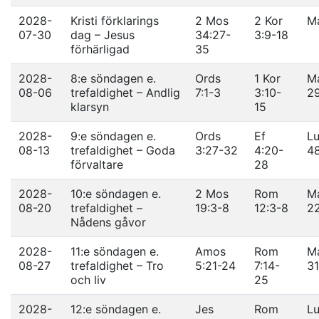
2028-
Kristi förklarings
2 Mos
2 Kor
Ma
07-30
dag – Jesus
34:27-
3:9-18
förhärligad
35
2028-
8:e söndagen e.
Ords
1 Kor
Ma
08-06
trefaldighet – Andlig
7:1-3
3:10-
2
klarsyn
15
2028-
9:e söndagen e.
Ords
Ef
Lu
08-13
trefaldighet – Goda
3:27-32
4:20-
4
förvaltare
28
2028-
10:e söndagen e.
2 Mos
Rom
Ma
08-20
trefaldighet –
19:3-8
12:3-8
2
Nådens gåvor
2028-
11:e söndagen e.
Amos
Rom
Ma
08-27
trefaldighet – Tro
5:21-24
7:14-
31
och liv
25
2028-
12:e söndagen e.
Jes
Rom
Lu