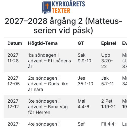
2027–2028 årgång 2 (Matteus-
serien vid påsk)
Datum
Högtid–Tema
GT
Epistel
E
2027-
1:a söndagen i
Sak
Upp
Ma
11-28
advent – Ett nådens
9:9-10
3:20-
(J
år
22
37
2027-
2:a söndagen i
Jes
Jak
Ma
12-05
advent – Guds rike
35:1-10
5:7-11
3
är nära
2027-
3:e söndagen i
Mal
2 Pet
Ma
12-12
advent – Bana väg
4:4-6
1:19-21
19
för Herren
2027-
4:e söndagen i
Sef
Fil 4:4-
Lu