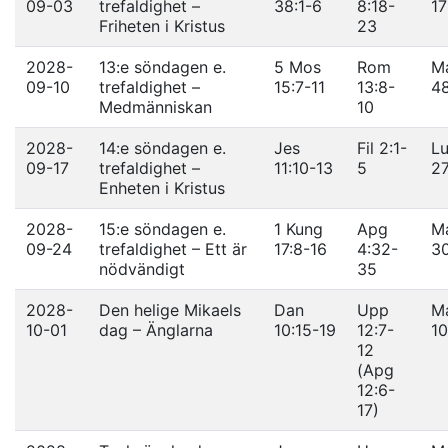
09-03
trefaldighet –
38:1-6
8:18-
17
Friheten i Kristus
23
2028-
13:e söndagen e.
5 Mos
Rom
Ma
09-10
trefaldighet –
15:7-11
13:8-
4
Medmänniskan
10
2028-
14:e söndagen e.
Jes
Fil 2:1-
Lu
09-17
trefaldighet –
11:10-13
5
2
Enheten i Kristus
2028-
15:e söndagen e.
1 Kung
Apg
Ma
09-24
trefaldighet – Ett är
17:8-16
4:32-
3
nödvändigt
35
2028-
Den helige Mikaels
Dan
Upp
Ma
10-01
dag – Änglarna
10:15-19
12:7-
10
12
(Apg
12:6-
17)