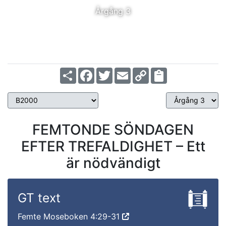
Årgång 3
Share
Facebook
Twitter
Email
Copy
Link
FEMTONDE SÖNDAGEN
EFTER TREFALDIGHET – Ett
är nödvändigt
GT text
Femte Moseboken 4:29-31