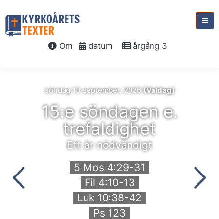
Om
datum
årgång 3
söndag 13 september, 2026
(Valdag)
15:e söndagen e.
trefaldighet
Ett är nödvändigt
5 Mos 4:29-31
Fil 4:10-13
Luk 10:38-42
Ps 123