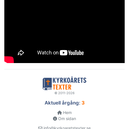
© 2011-2026
Aktuell årgång:
3
Hem
Om sidan
info@kyrkoaretstexter.se