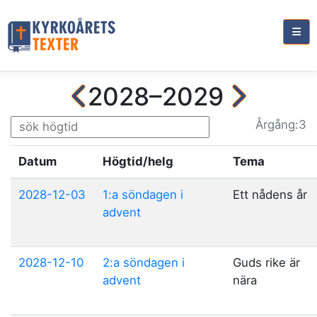
2028–2029
Årg
ång
:3
Datum
Högtid/helg
Tema
2028-12-03
1:a söndagen i
Ett nådens år
advent
2028-12-10
2:a söndagen i
Guds rike är
advent
nära