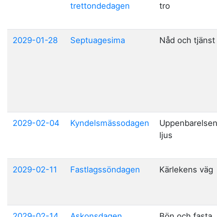
trettondedagen
tro
2029-01-28
Septuagesima
Nåd och tjänst
2029-02-04
Kyndelsmässodagen
Uppenbarelse
ljus
2029-02-11
Fastlagssöndagen
Kärlekens väg
2029-02-14
Askonsdagen
Bön och fasta