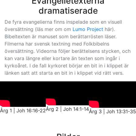
Evangelietexterna
dramatiserade
De fyra evangelierna finns inspelade som en visuell
översättning (läs mer om om
Lumo Project
här).
Bibeltexten är manuset som berättarrösten läser.
Filmerna har svensk textning med Folkbibelns
översättning. Videorna följer berättelsens stycken, och
kan vara längre eller kortare än texten som ingår i
kyrkoåret. I de fall kyrkoret börjar en bit in i klippet är
länken satt att starta en bit in i klippet vid rätt vers.
Årg 2 | Joh 14:1-14
Årg 1 | Joh 16:16-22
Årg 3 | Joh 13:31-35