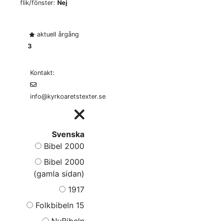
flik/fönster:
Nej
aktuell årgång
3
Kontakt:
info@kyrkoaretstexter.se
Svenska
Bibel 2000
Bibel 2000
(gamla sidan)
1917
Folkbibeln 15
NuBibeln