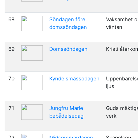
68
Söndagen före
Vaksamhet o
domssöndagen
väntan
69
Domssöndagen
Kristi återko
70
Kyndelsmässodagen
Uppenbarels
ljus
71
Jungfru Marie
Guds mäktig
bebådelsedag
verk
72
Midsommardagen
Skapelsen