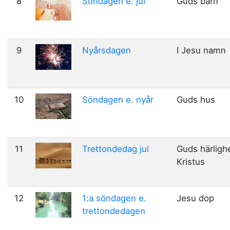
8
Söndagen e. jul
Guds barn
9
Nyårsdagen
I Jesu namn
10
Söndagen e. nyår
Guds hus
11
Trettondedag jul
Guds härlighe
Kristus
12
1:a söndagen e.
Jesu dop
trettondedagen