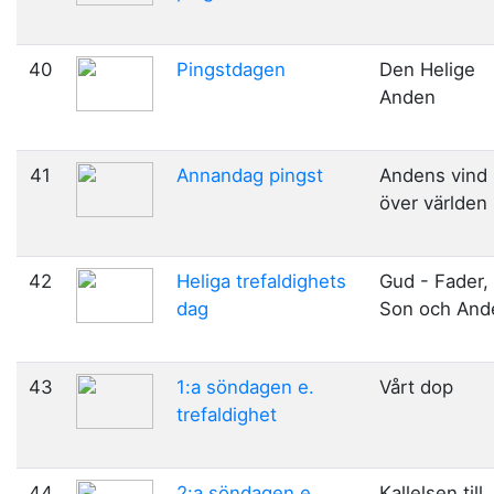
40
Pingstdagen
Den Helige
Anden
41
Annandag pingst
Andens vind
över världen
42
Heliga trefaldighets
Gud - Fader,
dag
Son och And
43
1:a söndagen e.
Vårt dop
trefaldighet
44
2:a söndagen e.
Kallelsen till