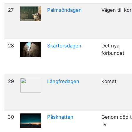
27
Palmsöndagen
Vägen till ko
28
Skärtorsdagen
Det nya
förbundet
29
Långfredagen
Korset
30
Påsknatten
Genom död ti
liv