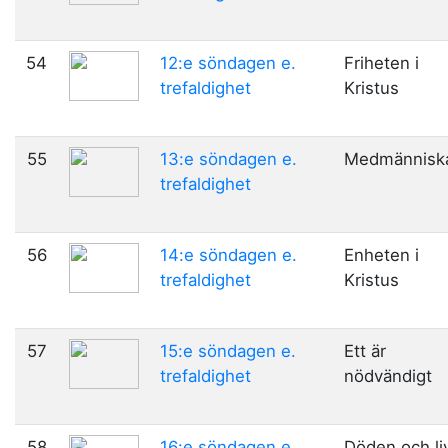
54
12:e söndagen e.
Friheten i
trefaldighet
Kristus
55
13:e söndagen e.
Medmännisk
trefaldighet
56
14:e söndagen e.
Enheten i
trefaldighet
Kristus
57
15:e söndagen e.
Ett är
trefaldighet
nödvändigt
58
16:e söndagen e.
Döden och li