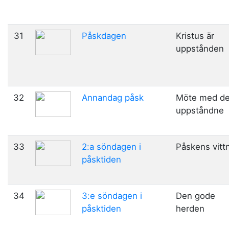
31
Påskdagen
Kristus är
uppstånden
32
Annandag påsk
Möte med d
uppståndne
33
2:a söndagen i
Påskens vitt
påsktiden
34
3:e söndagen i
Den gode
påsktiden
herden