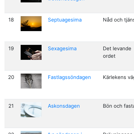
18
Septuagesima
Nåd och tjän
19
Sexagesima
Det levande
ordet
20
Fastlagssöndagen
Kärlekens vä
21
Askonsdagen
Bön och fast