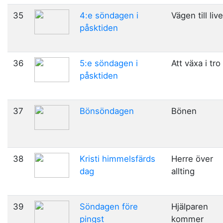
35
4:e söndagen i
Vägen till live
påsktiden
36
5:e söndagen i
Att växa i tro
påsktiden
37
Bönsöndagen
Bönen
38
Kristi himmelsfärds
Herre över
dag
allting
39
Söndagen före
Hjälparen
pingst
kommer