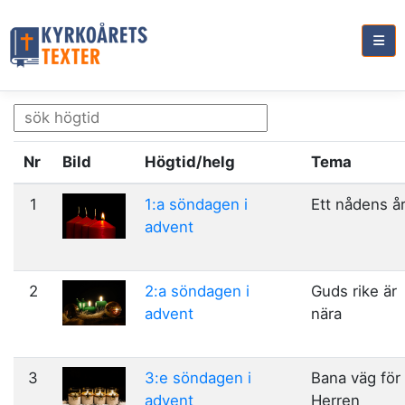
Nr
Bild
Högtid/helg
Tema
1
1:a söndagen i
Ett nådens å
advent
2
2:a söndagen i
Guds rike är
advent
nära
3
3:e söndagen i
Bana väg för
advent
Herren