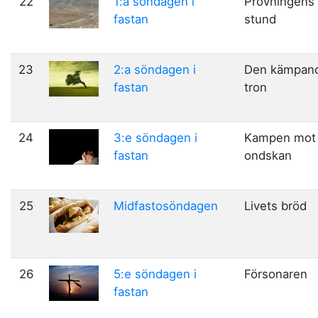
22
1:a söndagen i
Prövningens
fastan
stund
23
2:a söndagen i
Den kämpan
fastan
tron
24
3:e söndagen i
Kampen mot
fastan
ondskan
25
Midfastosöndagen
Livets bröd
26
5:e söndagen i
Försonaren
fastan