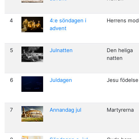
4
4:e söndagen i
Herrens mod
advent
5
Julnatten
Den heliga
natten
6
Juldagen
Jesu födelse
7
Annandag jul
Martyrerna