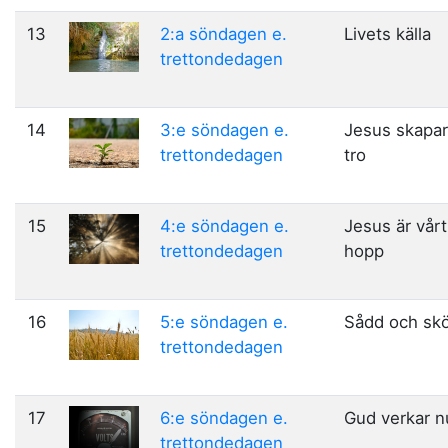
13
2:a söndagen e.
Livets källa
trettondedagen
14
3:e söndagen e.
Jesus skapar
trettondedagen
tro
15
4:e söndagen e.
Jesus är vårt
trettondedagen
hopp
16
5:e söndagen e.
Sådd och sk
trettondedagen
17
6:e söndagen e.
Gud verkar n
trettondedagen