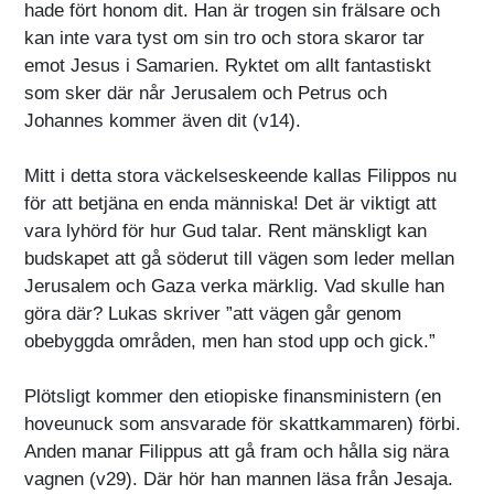
hade fört honom dit. Han är trogen sin frälsare och
kan inte vara tyst om sin tro och stora skaror tar
emot Jesus i Samarien. Ryktet om allt fantastiskt
som sker där når Jerusalem och Petrus och
Johannes kommer även dit (v14).
Mitt i detta stora väckelseskeende kallas Filippos nu
för att betjäna en enda människa! Det är viktigt att
vara lyhörd för hur Gud talar. Rent mänskligt kan
budskapet att gå söderut till vägen som leder mellan
Jerusalem och Gaza verka märklig. Vad skulle han
göra där? Lukas skriver ”att vägen går genom
obebyggda områden, men han stod upp och gick.”
Plötsligt kommer den etiopiske finansministern (en
hoveunuck som ansvarade för skattkammaren) förbi.
Anden manar Filippus att gå fram och hålla sig nära
vagnen (v29). Där hör han mannen läsa från Jesaja.