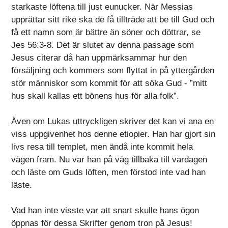
starkaste löftena till just eunucker. När Messias
upprättar sitt rike ska de få tillträde att be till Gud och
få ett namn som är bättre än söner och döttrar, se
Jes 56:3-8. Det är slutet av denna passage som
Jesus citerar då han uppmärksammar hur den
försäljning och kommers som flyttat in på yttergården
stör människor som kommit för att söka Gud - ”mitt
hus skall kallas ett bönens hus för alla folk”.
Även om Lukas uttryckligen skriver det kan vi ana en
viss uppgivenhet hos denne etiopier. Han har gjort sin
livs resa till templet, men ändå inte kommit hela
vägen fram. Nu var han på väg tillbaka till vardagen
och läste om Guds löften, men förstod inte vad han
läste.
Vad han inte visste var att snart skulle hans ögon
öppnas för dessa Skrifter genom tron på Jesus!