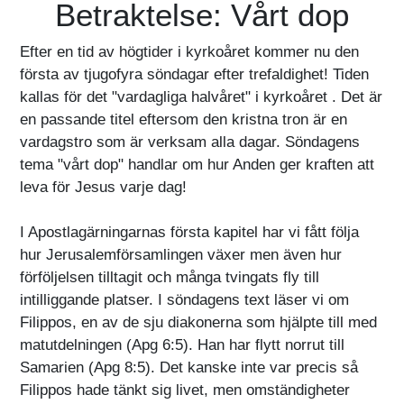
Betraktelse: Vårt dop
Efter en tid av högtider i kyrkoåret kommer nu den
första av tjugofyra söndagar efter trefaldighet! Tiden
kallas för det "vardagliga halvåret" i kyrkoåret . Det är
en passande titel eftersom den kristna tron är en
vardagstro som är verksam alla dagar. Söndagens
tema "vårt dop" handlar om hur Anden ger kraften att
leva för Jesus varje dag!
I Apostlagärningarnas första kapitel har vi fått följa
hur Jerusalemförsamlingen växer men även hur
förföljelsen tilltagit och många tvingats fly till
intilliggande platser. I söndagens text läser vi om
Filippos, en av de sju diakonerna som hjälpte till med
matutdelningen (Apg 6:5). Han har flytt norrut till
Samarien (Apg 8:5). Det kanske inte var precis så
Filippos hade tänkt sig livet, men omständigheter