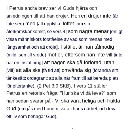
I Petrus andra brev ser vi Guds hjärta och
Herren dröjer inte
anledningen till att han dröjer.
(är
med
löftet
inte sen)
[att uppfylla]
[om sin
som några menar
återkomst/ankomst, se vers 4]
[enligt
vissa människors förståelse av vad som menas med
. I stället är han tålmodig
långsamhet och att dröja]
mot er, eftersom han inte vill
(mild; sen till vrede)
[inte
att någon ska gå förlorad, utan
har en inställning]
att alla ska
omvända sig
[vill]
[få tid att]
(förändra sitt
tänkesätt; ordagrant: att alla når fram till att bereda plats
.
(2 Pet 3:9 SKB). I vers 11 ställer
för eftertanke)
Petrus en retorisk fråga: ”Hur ska vi då leva?” som
Vi ska vara heliga och frukta
han sedan svarar på -
Gud
(umgås med honom, vara i hans närhet, och leva
.
ett liv som behagar Gud)