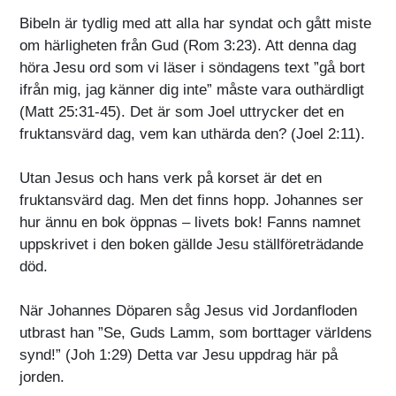
Bibeln är tydlig med att alla har syndat och gått miste
om härligheten från Gud (Rom 3:23). Att denna dag
höra Jesu ord som vi läser i söndagens text ”gå bort
ifrån mig, jag känner dig inte” måste vara outhärdligt
(Matt 25:31-45). Det är som Joel uttrycker det en
fruktansvärd dag, vem kan uthärda den? (Joel 2:11).
Utan Jesus och hans verk på korset är det en
fruktansvärd dag. Men det finns hopp. Johannes ser
hur ännu en bok öppnas – livets bok! Fanns namnet
uppskrivet i den boken gällde Jesu ställföreträdande
död.
När Johannes Döparen såg Jesus vid Jordanfloden
utbrast han ”Se, Guds Lamm, som borttager världens
synd!” (Joh 1:29) Detta var Jesu uppdrag här på
jorden.