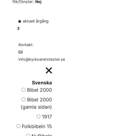
flik/fönster:
Nej
aktuell årgång
3
Kontakt:
info@kyrkoaretstexter.se
Svenska
Bibel 2000
Bibel 2000
(gamla sidan)
1917
Folkbibeln 15
NuBibeln