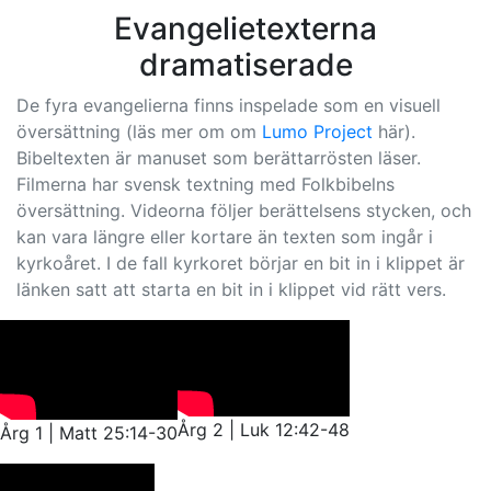
Evangelietexterna
dramatiserade
De fyra evangelierna finns inspelade som en visuell
översättning (läs mer om om
Lumo Project
här).
Bibeltexten är manuset som berättarrösten läser.
Filmerna har svensk textning med Folkbibelns
översättning. Videorna följer berättelsens stycken, och
kan vara längre eller kortare än texten som ingår i
kyrkoåret. I de fall kyrkoret börjar en bit in i klippet är
länken satt att starta en bit in i klippet vid rätt vers.
Årg 2 | Luk 12:42-48
Årg 1 | Matt 25:14-30