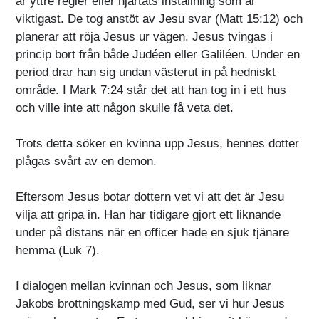
är yttre regler eller hjärtats inställning som är
viktigast. De tog anstöt av Jesu svar (Matt 15:12) och
planerar att röja Jesus ur vägen. Jesus tvingas i
princip bort från både Judéen eller Galiléen. Under en
period drar han sig undan västerut in på hedniskt
område. I Mark 7:24 står det att han tog in i ett hus
och ville inte att någon skulle få veta det.
Trots detta söker en kvinna upp Jesus, hennes dotter
plågas svårt av en demon.
Eftersom Jesus botar dottern vet vi att det är Jesu
vilja att gripa in. Han har tidigare gjort ett liknande
under på distans när en officer hade en sjuk tjänare
hemma (Luk 7).
I dialogen mellan kvinnan och Jesus, som liknar
Jakobs brottningskamp med Gud, ser vi hur Jesus