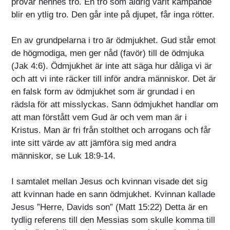
prövar hennes tro. En tro som aldrig varit kämpande
blir en ytlig tro. Den går inte på djupet, får inga rötter.
En av grundpelarna i tro är ödmjukhet. Gud står emot
de högmodiga, men ger nåd (favör) till de ödmjuka
(Jak 4:6). Ödmjukhet är inte att säga hur dåliga vi är
och att vi inte räcker till inför andra människor. Det är
en falsk form av ödmjukhet som är grundad i en
rädsla för att misslyckas. Sann ödmjukhet handlar om
att man förstått vem Gud är och vem man är i
Kristus. Man är fri från stolthet och arrogans och får
inte sitt värde av att jämföra sig med andra
människor, se Luk 18:9-14.
I samtalet mellan Jesus och kvinnan visade det sig
att kvinnan hade en sann ödmjukhet. Kvinnan kallade
Jesus ”Herre, Davids son” (Matt 15:22) Detta är en
tydlig referens till den Messias som skulle komma till