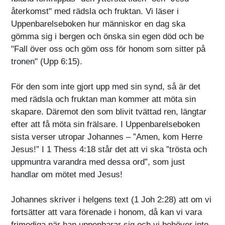
återkomst" med rädsla och fruktan. Vi läser i
Uppenbarelseboken hur människor en dag ska
gömma sig i bergen och önska sin egen död och be
"Fall över oss och göm oss för honom som sitter på
tronen" (Upp 6:15).
För den som inte gjort upp med sin synd, så är det
med rädsla och fruktan man kommer att möta sin
skapare. Däremot den som blivit tvättad ren, längtar
efter att få möta sin frälsare. I Uppenbarelseboken
sista verser utropar Johannes – ”Amen, kom Herre
Jesus!” I 1 Thess 4:18 står det att vi ska ”trösta och
uppmuntra varandra med dessa ord”, som just
handlar om mötet med Jesus!
Johannes skriver i helgens text (1 Joh 2:28) att om vi
fortsätter att vara förenade i honom, då kan vi vara
frimodiga när han uppenbarar sig och vi behöver inte