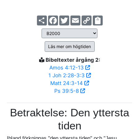
Share
Facebook
Twitter
Email
Copy
Link
Läs mer om högtiden
Bibeltexter årgång 2:
Amos 4:12-13
1 Joh 2:28-3:3
Matt 24:3-14
Ps 39:5-8
Betraktelse: Den yttersta
tiden
Ibland förknippas "den yttersta tiden" och "Jesu