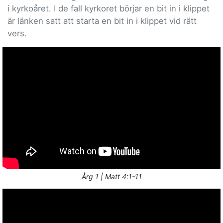
i kyrkoåret. I de fall kyrkoret börjar en bit in i klippet
är länken satt att starta en bit in i klippet vid rätt
vers.
Årg 1 | Matt 4:1-11