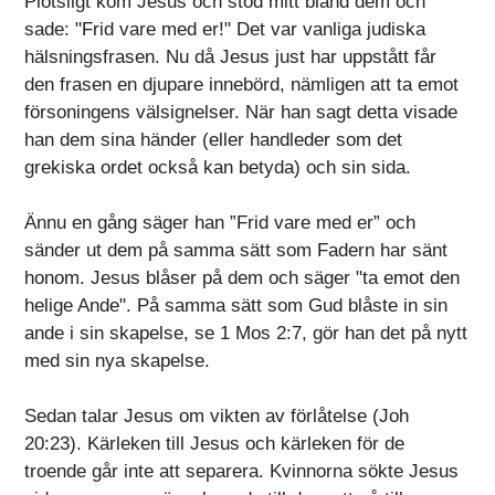
Plötsligt kom Jesus och stod mitt bland dem och
sade: "Frid vare med er!" Det var vanliga judiska
hälsningsfrasen. Nu då Jesus just har uppstått får
den frasen en djupare innebörd, nämligen att ta emot
försoningens välsignelser. När han sagt detta visade
han dem sina händer (eller handleder som det
grekiska ordet också kan betyda) och sin sida.
Ännu en gång säger han ”Frid vare med er” och
sänder ut dem på samma sätt som Fadern har sänt
honom. Jesus blåser på dem och säger "ta emot den
helige Ande". På samma sätt som Gud blåste in sin
ande i sin skapelse, se 1 Mos 2:7, gör han det på nytt
med sin nya skapelse.
Sedan talar Jesus om vikten av förlåtelse (Joh
20:23). Kärleken till Jesus och kärleken för de
troende går inte att separera. Kvinnorna sökte Jesus