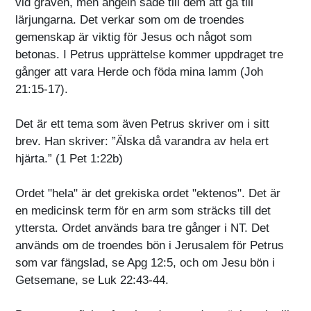
vid graven, men ängeln sade till dem att gå till
lärjungarna. Det verkar som om de troendes
gemenskap är viktig för Jesus och något som
betonas. I Petrus upprättelse kommer uppdraget tre
gånger att vara Herde och föda mina lamm (Joh
21:15-17).
Det är ett tema som även Petrus skriver om i sitt
brev. Han skriver: ”Älska då varandra av hela ert
hjärta.” (1 Pet 1:22b)
Ordet "hela" är det grekiska ordet "ektenos". Det är
en medicinsk term för en arm som sträcks till det
yttersta. Ordet används bara tre gånger i NT. Det
används om de troendes bön i Jerusalem för Petrus
som var fängslad, se Apg 12:5, och om Jesu bön i
Getsemane, se Luk 22:43-44.