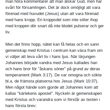
man höra kommentarer att man älskar Gud, men har
svårt för församlingen. Det är dock omöjligt att vara
förenad med huvudet (Jesus) utan att vara förenad
med hans kropp. En kroppsdel som inte sitter ihop
med kroppen dör snart då inte blodet pulserar och ger
liv.
Men det finns hopp, nätet kan få helas och en sann
gemenskap med Kristus i centrum kan växa fram om
vi väljer att leva vårt liv i hans ljus. När lärjungen
Johannes började vandra med Jesus kallades han
och hans bror för ”åskans söner” på grund av deras
temperament (Mark 3:17). De var omogna och sökte
bl.a. de främsta platserna hos Jesus (Mark 10:37).
Men något hände som gjorde att Johannes kom att
kallas ”kärlekens apostel”. Nyckeln är gemenskapen
med Kristus och varandra som vi förstår av texten i
hans första brev: