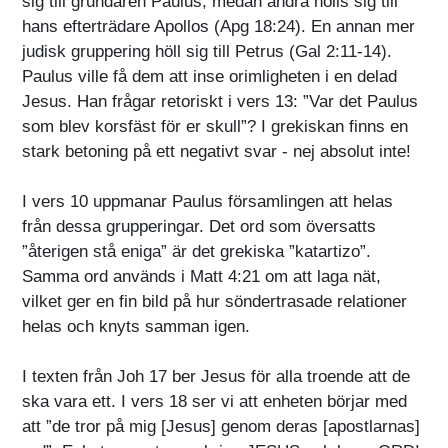
sig till grundaren Paulus, medan andra hölls sig till
hans efterträdare Apollos (Apg 18:24). En annan mer
judisk gruppering höll sig till Petrus (Gal 2:11-14).
Paulus ville få dem att inse orimligheten i en delad
Jesus. Han frågar retoriskt i vers 13: ”Var det Paulus
som blev korsfäst för er skull”? I grekiskan finns en
stark betoning på ett negativt svar - nej absolut inte!
I vers 10 uppmanar Paulus församlingen att helas
från dessa grupperingar. Det ord som översatts
”återigen stå eniga” är det grekiska ”katartizo”.
Samma ord används i Matt 4:21 om att laga nät,
vilket ger en fin bild på hur söndertrasade relationer
helas och knyts samman igen.
I texten från Joh 17 ber Jesus för alla troende att de
ska vara ett. I vers 18 ser vi att enheten börjar med
att ”de tror på mig [Jesus] genom deras [apostlarnas]