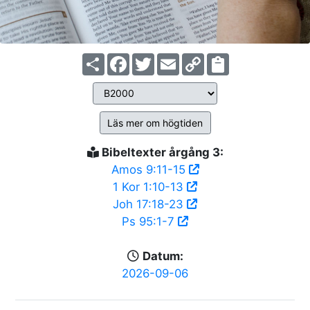
Share
Facebook
Twitter
Email
Copy
Link
Läs mer om högtiden
Bibeltexter årgång 3:
Amos 9:11-15
1 Kor 1:10-13
Joh 17:18-23
Ps 95:1-7
Datum:
2026-09-06