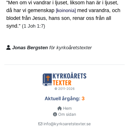
”Men om vi vandrar i ljuset, liksom han är i ljuset,
då har vi gemenskap
med varandra, och
[koinonia]
blodet från Jesus, hans son, renar oss från all
synd.”
(1 Joh 1:7)
Jonas Bergsten
för kyrkoåretstexter
© 2011-2026
Aktuell årgång:
3
Hem
Om sidan
info@kyrkoaretstexter.se