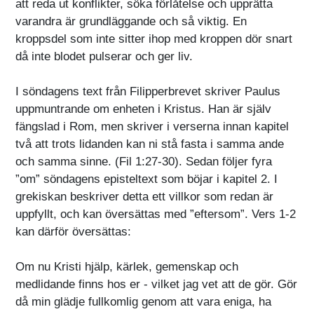
att reda ut konflikter, söka förlåtelse och upprätta
varandra är grundläggande och så viktig. En
kroppsdel som inte sitter ihop med kroppen dör snart
då inte blodet pulserar och ger liv.
I söndagens text från Filipperbrevet skriver Paulus
uppmuntrande om enheten i Kristus. Han är själv
fängslad i Rom, men skriver i verserna innan kapitel
två att trots lidanden kan ni stå fasta i samma ande
och samma sinne. (Fil 1:27-30). Sedan följer fyra
”om” söndagens episteltext som böjar i kapitel 2. I
grekiskan beskriver detta ett villkor som redan är
uppfyllt, och kan översättas med ”eftersom”. Vers 1-2
kan därför översättas:
Om nu Kristi hjälp, kärlek, gemenskap och
medlidande finns hos er - vilket jag vet att de gör. Gör
då min glädje fullkomlig genom att vara eniga, ha