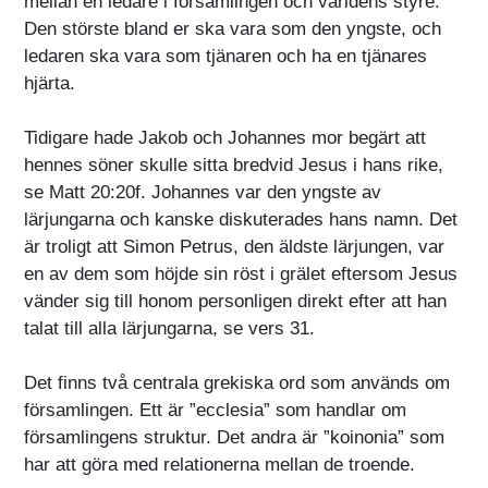
mellan en ledare i församlingen och världens styre.
Den störste bland er ska vara som den yngste, och
ledaren ska vara som tjänaren och ha en tjänares
hjärta.
Tidigare hade Jakob och Johannes mor begärt att
hennes söner skulle sitta bredvid Jesus i hans rike,
se Matt 20:20f. Johannes var den yngste av
lärjungarna och kanske diskuterades hans namn. Det
är troligt att Simon Petrus, den äldste lärjungen, var
en av dem som höjde sin röst i grälet eftersom Jesus
vänder sig till honom personligen direkt efter att han
talat till alla lärjungarna, se vers 31.
Det finns två centrala grekiska ord som används om
församlingen. Ett är ”ecclesia” som handlar om
församlingens struktur. Det andra är ”koinonia” som
har att göra med relationerna mellan de troende.