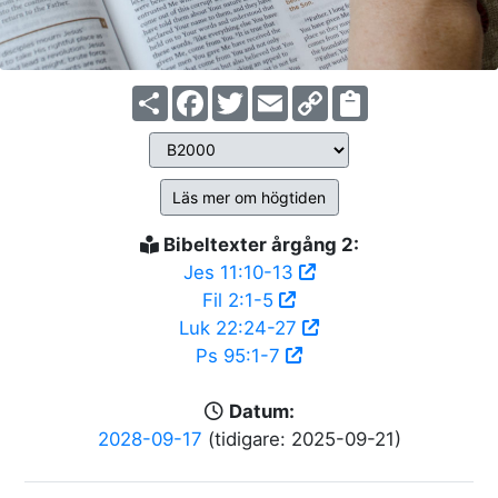
Share
Facebook
Twitter
Email
Copy
Link
Läs mer om högtiden
Bibeltexter årgång 2:
Jes 11:10-13
Fil 2:1-5
Luk 22:24-27
Ps 95:1-7
Datum:
2028-09-17
(tidigare: 2025-09-21)