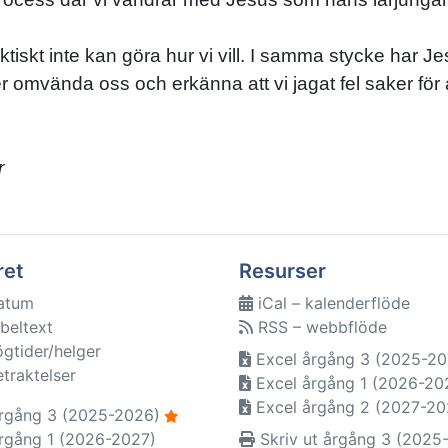
ktiskt inte kan göra hur vi vill. I samma stycke har Jes
r omvända oss och erkänna att vi jagat fel saker för
r
ret
Resurser
atum
iCal – kalenderflöde
beltext
RSS – webbflöde
ögtider/helger
Excel årgång 3 (2025-20
etraktelser
Excel årgång 1 (2026-20
Excel årgång 2 (2027-20
rgång 3 (2025-2026)
rgång 1 (2026-2027)
Skriv ut årgång 3 (2025