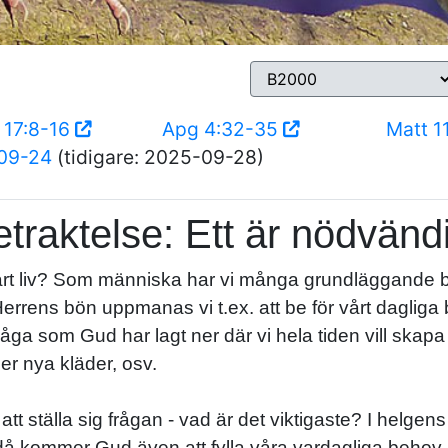
 17:8-16
Apg 4:32-35
Matt 1
09-24
(tidigare: 2025-09-28)
traktelse: Ett är nödvänd
vårt liv? Som människa har vi många grundläggande
rrens bön uppmanas vi t.ex. att be för vårt dagliga
a som Gud har lagt ner där vi hela tiden vill skapa oc
r nya kläder, osv.
ra att ställa sig frågan - vad är det viktigaste? I helge
då kommer Gud även att fylla våra vardagliga behov.