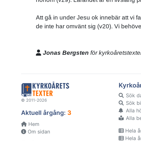
Att gå in under Jesu ok innebär att vi fa
de inte har omvänt sig (v20). Vi behöve
Jonas Bergsten
för kyrkoåretstexte
Kyrkoå
Sök d
© 2011-2026
Sök bi
Alla h
Aktuell årgång:
3
Alla b
Hem
Hela å
Om sidan
Hela å