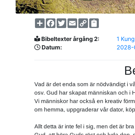
Share
Facebook
Twitter
Email
Copy
Link
Bibeltexter årgång 2:
1 Kung
Datum:
2028-
Be
Vad är det enda som är nödvändigt i 
osv. Gud har skapat människan och i He
Vi människor har också en kreativ förmåg
om hemma, uppgraderar vår dator, köpe
Allt detta är inte fel i sig, men det är b
Gud, att höra Guds röst och lyda den, 