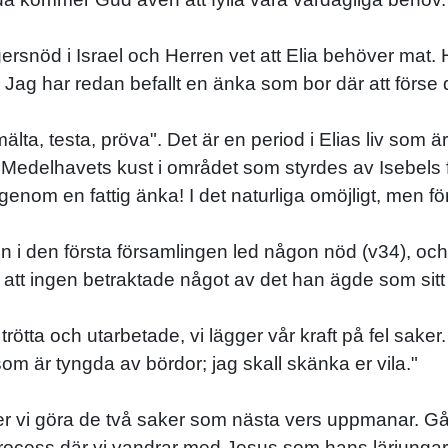
rsnöd i Israel och Herren vet att Elia behöver mat. 
är. Jag har redan befallt en änka som bor där att förs
lta, testa, pröva". Det är en period i Elias liv som är 
Medelhavets kust i området som styrdes av Isebels far
enom en fattig änka! I det naturliga omöjligt, men för 
en i den första församlingen led någon nöd (v34), och 
 att ingen betraktade något av det han ägde som sitt 
i trötta och utarbetade, vi lägger vår kraft på fel sak
 som är tyngda av bördor; jag skall skänka er vila."
er vi göra de två saker som nästa vers uppmanar. Gå 
process där vi vandrar med Jesus som hans lärjungar