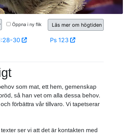
Öppna i ny flik
Läs mer om högtiden
1:28-30
Ps 123
igt
 behov som mat, ett hem, gemenskap
 bröd, så han vet om alla dessa behov.
h förbättra vår tillvaro. Vi tapetserar
ns texter ser vi att det är kontakten med