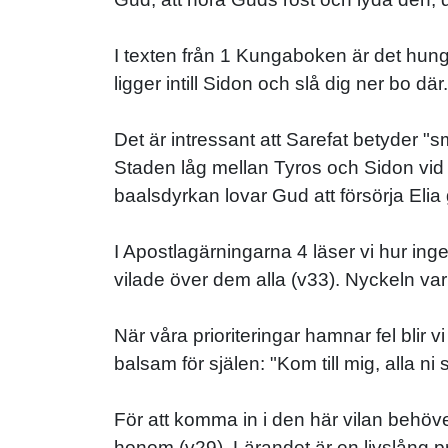
I texten från 1 Kungaboken är det hunge
ligger intill Sidon och slå dig ner bo d
Det är intressant att Sarefat betyder "smä
Staden låg mellan Tyros och Sidon vid 
baalsdyrkan lovar Gud att försörja Elia g
I Apostlagärningarna 4 läser vi hur ing
vilade över dem alla (v33). Nyckeln var
När våra prioriteringar hamnar fel blir v
balsam för själen: "Kom till mig, alla ni
För att komma in i den här vilan behöv
honom (v29). Lärandet är en livslång 