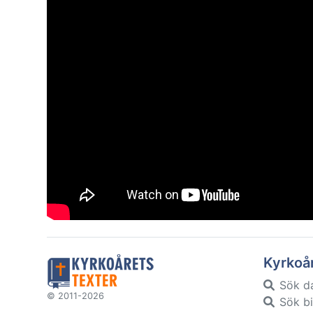
Kyrkoå
Sök d
© 2011-2026
Sök bi