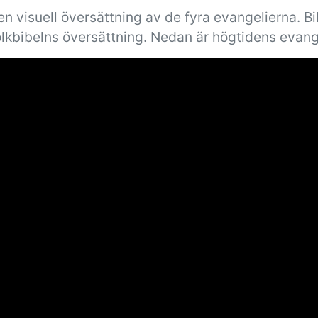
n visuell översättning av de fyra evangelierna. B
olkbibelns översättning. Nedan är högtidens evang