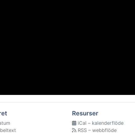
ret
Resurser
atum
iCal – kalenderflöde
beltext
RSS – webbflöde