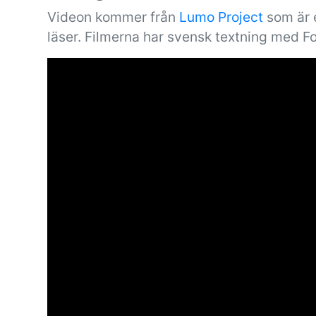
Videon kommer från
Lumo Project
som är e
läser. Filmerna har svensk textning med F