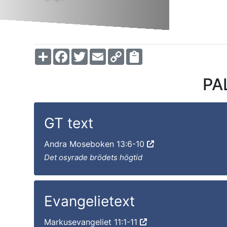
Share
Facebook
Twitter
Email
Copy
Link
PA
GT text
Andra Moseboken 13:6-10
Det osyrade brödets högtid
Evangelietext
Markusevangeliet 11:1-11