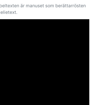
ibeltexten är manuset som berättarrösten
elietext.