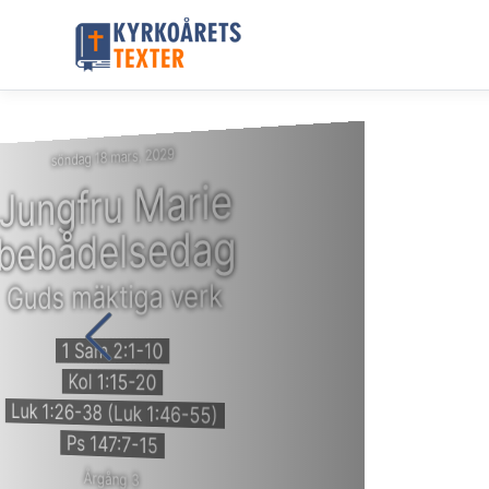
söndag 18 mars, 2029
Jungfru Marie
bebådelsedag
Guds mäktiga verk
1 Sam 2:1-10
Kol 1:15-20
Luk 1:26-38 (Luk 1:46-55)
Ps 147:7-15
Årgång 3