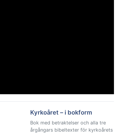
Kyrkoåret – i bokform
Bok med betraktelser och alla tre
årgångars bibeltexter för kyrkoårets