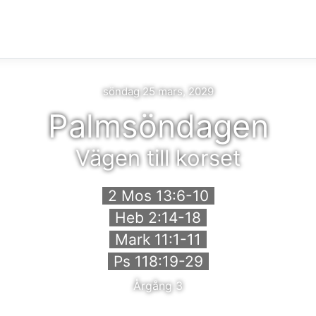
söndag 25 mars, 2029
Palmsöndagen
Vägen till korset
2 Mos 13:6-10
Heb 2:14-18
Mark 11:1-11
Ps 118:19-29
Årgång 3