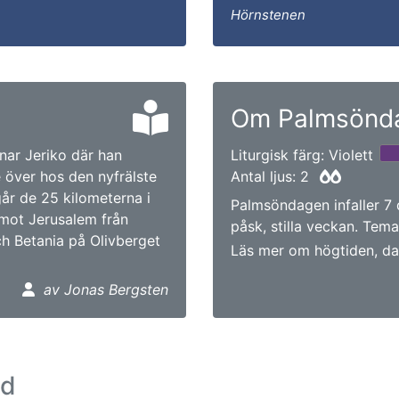
Hörnstenen
Om Palmsönd
mnar Jeriko där han
Liturgisk färg: Violett
 över hos den nyfrälste
Antal ljus: 2
år de 25 kilometerna i
Palmsöndagen infaller 7
mot Jerusalem från
påsk, stilla veckan. Temat
h Betania på Olivberget
Läs mer om högtiden, da
av Jonas Bergsten
ad