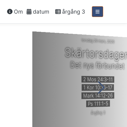
Om
datum
årgång 3
torsdag 29 mars, 2029
Skärtorsdage
Det nya förbundet
2 Mos 24:3-11
1 Kor 10:16-17
Mark 14:12-26
Ps 111:1-5
Årgång 3