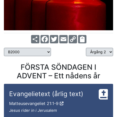
Share
Facebook
Twitter
Email
Copy
Link
FÖRSTA SÖNDAGEN I
ADVENT – Ett nådens år
Evangelietext (årlig text)
Matteusevangeliet 21:1-9
Jesus rider in i Jerusalem