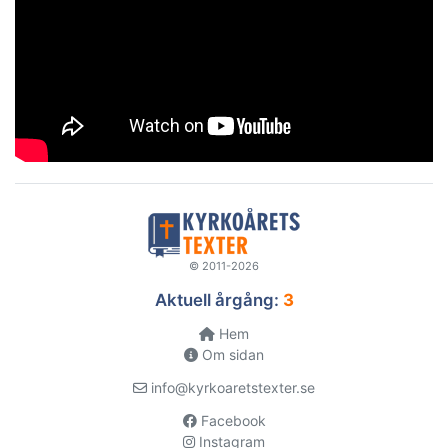
© 2011-2026
Aktuell årgång:
3
Hem
Om sidan
info@kyrkoaretstexter.se
Facebook
Instagram