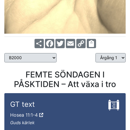
Share
Facebook
Twitter
Email
Copy
Link
FEMTE SÖNDAGEN I
PÅSKTIDEN – Att växa i tro
GT text
Hosea 11:1-4
Guds kärlek