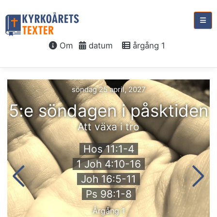
Om
datum
årgång 1
söndag 25 april, 2027
5:e söndagen i påsktiden
Att växa i tro
Hos 11:1-4
1 Joh 4:10-16
Joh 16:5-11
Ps 98:1-8
Årgång 1